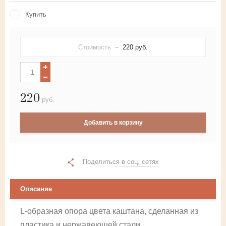
Лента-двойной полукруг из
Купить
искусственного ротанга
Искусственный ротанг с плетением
Стоимость –
220
руб.
косичка
Круглый искусственный ротанг
220
руб.
Искусственный ротанг плоской
формы
Добавить в корзину
Лента-полукруг из искусственного
ротанга
Поделиться в соц. сетях
Описание
L-образная опора цвета каштана, сделанная из
пластика и нержавеющей стали.