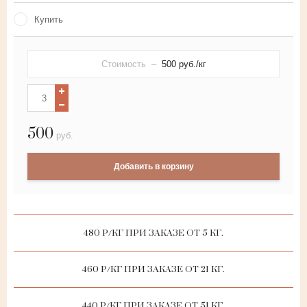
Лента-двойной полукруг из
Купить
искусственного ротанга
Искусственный ротанг с плетением
Стоимость –
500
руб./кг
косичка
Круглый искусственный ротанг
500
руб.
Искусственный ротанг плоской
формы
Добавить в корзину
Лента-полукруг из искусственного
ротанга
480 Р/КГ ПРИ ЗАКАЗЕ ОТ 5 КГ.
460 Р/КГ ПРИ ЗАКАЗЕ ОТ 21 КГ.
440 Р/КГ ПРИ ЗАКАЗЕ ОТ 51 КГ.